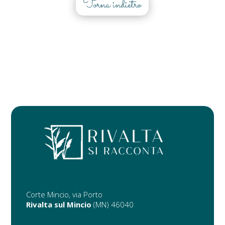
Torna indietro
Corte Mincio, via Porto
Rivalta sul Mincio
(MN) 46040