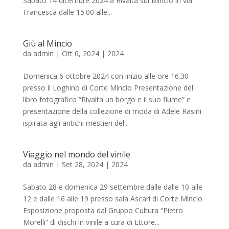
Sabato 14 dicembre 2024 a Rivalta sul Mincio in via
Francesca dalle 15.00 alle...
Giù al Mincio
da
admin
|
Ott 6, 2024
|
2024
Domenica 6 ottobre 2024 con inizio alle ore 16.30
presso il Loghino di Corte Mincio Presentazione del
libro fotografico “Rivalta un borgo e il suo fiume” e
presentazione della collezione di moda di Adele Rasini
ispirata agli antichi mestieri del...
Viaggio nel mondo del vinile
da
admin
|
Set 28, 2024
|
2024
Sabato 28 e domenica 29 settembre dalle dalle 10 alle
12 e dalle 16 alle 19 presso sala Ascari di Corte Mincio
Esposizione proposta dal Gruppo Cultura “Pietro
Morelli” di dischi in vinile a cura di Ettore...