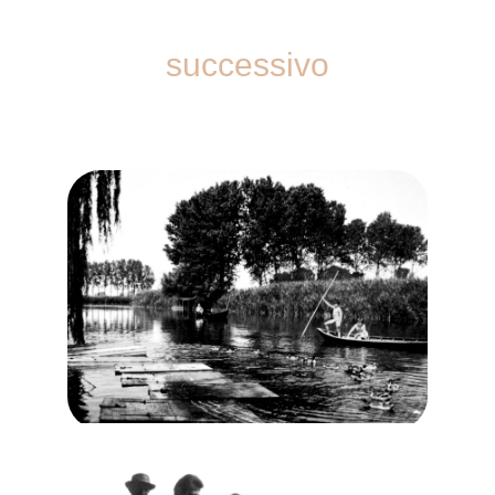
successivo
ANNI 70 – CASSE VIVAIO
DI PESCE APPENA
CATURATO “BÜRC”