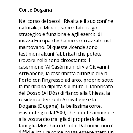
Corte Dogana
Nel corso dei secoli, Rivalta e il suo confine
naturale, il Mincio, sono stati luogo
strategico e funzionale agli eserciti di
mezza Europa che hanno scorrazzato nel
mantovano. Di queste vicende sono
testimoni alcuni fabbricati che potete
trovare nelle zona circostante: Il
casermone (Al Casèrmun) di via Giovanni
Arrivabene, la casermetta all’inizio di via
Porto con l’ingresso ad arco, proprio sotto
la meridiana dipinta sul muro, il fabbricato
del Dosso (Al Dòs) di fianco alla Chiesa, la
residenza dei Conti Arrivabene e la
Dogana (Dugana), la bellissima corte,
esistente già dal ‘500, che potete ammirare
alla vostra destra, già di proprietà della
famiglia Moschini di Goito. Dal nome non è
difficile intuire come possa essere stato un