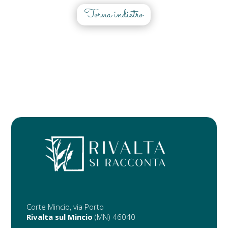
Torna indietro
Corte Mincio, via Porto
Rivalta sul Mincio
(MN) 46040