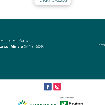
Torna Indietro
Mincio, via Porto
info
ta sul Mincio
(MN) 46040