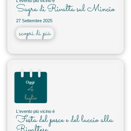
L'evento più vicino è
Sagra di Rivalta sul Mincio
27 Settembre 2025
scopri di più
4
luglio
L'evento più vicino è
Festa del pesce e del luccio alla
Rivaltese