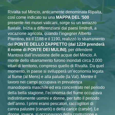
Rivalta sul Mincio, anticamente denominata Ripalta,
così come indicato su una
MAPPA DEL ‘500
presente nei musei vaticani, sorge su un terrazzo
fluviale. Inizia a differenziarsi dai paesi limitrofi, a
vocazione agricola, quando l’ingegner Alberto
Pitentino, tra il 1188 e il 1190, realizzò lo sbarramento
del
PONTE DELLO ZAPPETTO (dal 1229 prenderà
il nome di PONTE DEI MULINI)
, per difendere
Mantova dall’invasione delle acque del Mincio. A
monte dello sbarramento furono inondati circa 2.000
ettari di territorio, compreso quello di Rivalta. Da quel
momento, in paese si svilupperà un’economia legata
al fiume (al Mens) e alla palude (la Val). Mentre il
lavoro nei campi occupava in prevalenza
manodopera maschile ed era concentrato nel periodo
della bella stagione, l’economia del fiume occupava
indistintamente uomini e donne, per tutto il periodo
dell’anno. I primi erano pescatori, raccoglitori di
canna palustre (canaröi) o della carice (carșèr). Le
donne, invece, si occupavano della costruzione e