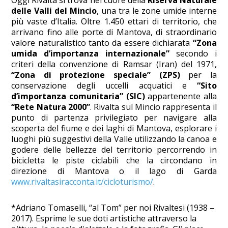
Oggi Rivalta si trova nel cuore della
Riserva Naturale
delle Valli del Mincio
, una tra le zone umide interne
più vaste d’Italia. Oltre 1.450 ettari di territorio, che
arrivano fino alle porte di Mantova, di straordinario
valore naturalistico tanto da essere dichiarata
“Zona
umida d’importanza internazionale”
secondo i
criteri della convenzione di Ramsar (Iran) del 1971,
“Zona di protezione speciale” (ZPS)
per la
conservazione degli uccelli acquatici e
“Sito
d’importanza comunitaria” (SIC)
appartenente alla
“Rete Natura 2000”
. Rivalta sul Mincio rappresenta il
punto di partenza privilegiato per navigare alla
scoperta del fiume e dei laghi di Mantova, esplorare i
luoghi più suggestivi della Valle utilizzando la canoa e
godere delle bellezze del territorio percorrendo in
bicicletta le piste ciclabili che la circondano in
direzione di Mantova o il lago di Garda
www.rivaltasiracconta.it/cicloturismo/
.
*Adriano Tomaselli, “al Tom” per noi Rivaltesi (1938 –
2017). Esprime le sue doti artistiche attraverso la