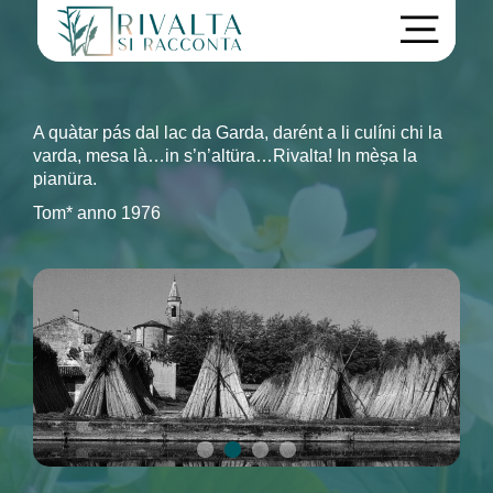
A quàtar pás dal lac da Garda, darént a li culíni chi la
varda, mesa là…in s’n’altüra…Rivalta! In mèșa la
pianüra.
Tom* anno 1976